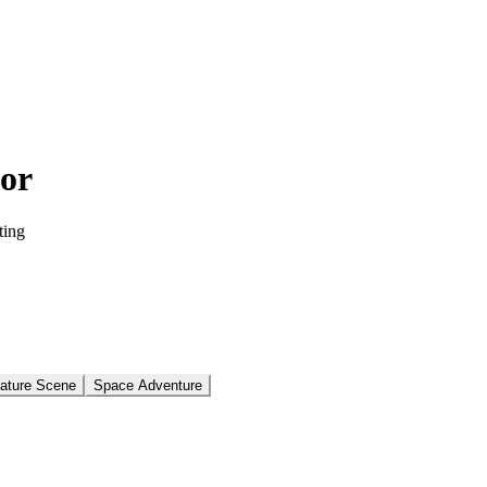
or
ting
ature Scene
Space Adventure