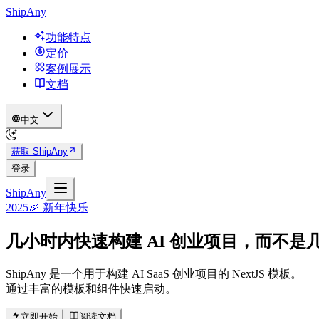
ShipAny
功能特点
定价
案例展示
文档
中文
获取 ShipAny
登录
ShipAny
2025
🎉 新年快乐
几小时内
快速构建
AI 创业项目，而不是
ShipAny 是一个用于构建 AI SaaS 创业项目的 NextJS 模板。
通过丰富的模板和组件快速启动。
立即开始
阅读文档