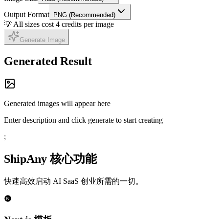
Output Format
PNG (Recommended)
💡 All sizes cost 4 credits per image
Generate Image
Generated Result
Generated images will appear here
Enter description and click generate to start creating
;
ShipAny 核心功能
快速高效启动 AI SaaS 创业所需的一切。