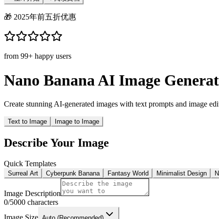
🎁 2025年前五折优惠
from 99+ happy users
Nano Banana AI Image Generat
Create stunning AI-generated images with text prompts and image edi
Text to Image
Image to Image
Describe Your Image
Quick Templates
Surreal Art
Cyberpunk Banana
Fantasy World
Minimalist Design
N
Image Description
0
/5000 characters
Image Size
Auto (Recommended)